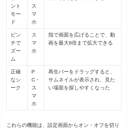
ント
ス
モー
マ
ド
ホ
ピン
ス
指で画面を広げることで、動
チで
マ
画を最大8倍まで拡大できる
ズー
ホ
ム
正確
P
再生バーをドラッグすると、
なシ
C・
サムネイルが表示され、見た
ーク
ス
い場面を探しやすくなった
マ
ホ
これらの機能は、設定画面からオン・オフを切り