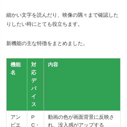
細かい文字を読んだり、映像の隅々まで確認した
りしたい時にとても役立ちます。
新機能の主な特徴をまとめました。
機能
対
内容
名
応
デ
バ
イ
ス
アン
P
動画の色が画面背景に反映さ
ビエ
C・
れ、没入感がアップする