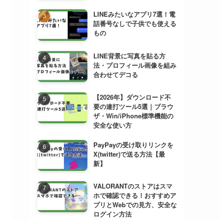
LINEみたいなアプリ7選！電
話番号なしで子供でも使える
もの
LINE背景に写真を貼る方
法・プロフィール画像を組み
合わせてデコる
【2026年】ダウンロード不
要の連打ツール5選｜ブラウ
ザ・Win/iPhone標準機能の
安全な使い方
PayPayの受け取りリンクを
X(twitter)で送る方法【最
新】
VALORANTのストアはスマ
ホで確認できる！おすすめア
プリとWebでの見方、安全な
ログイン方法