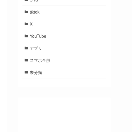
tiktok
X
YouTube
アプリ
スマホ全般
未分類