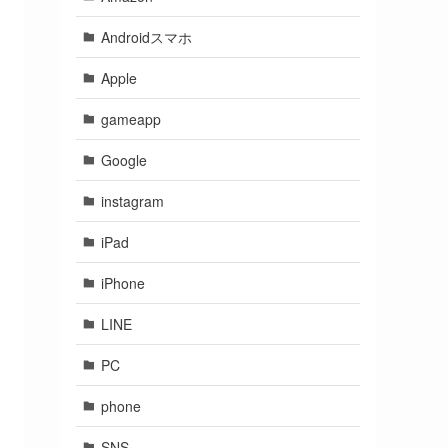
Androidスマホ
Apple
gameapp
Google
instagram
iPad
iPhone
LINE
PC
phone
SNS