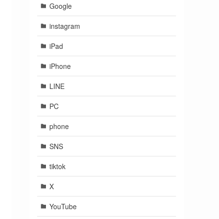
Google
instagram
iPad
iPhone
LINE
PC
phone
SNS
tiktok
X
YouTube