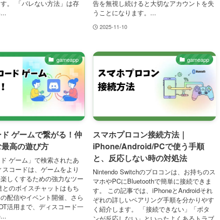
す。 「バレない方法」は存
告を無視し続けると大切なアカウントを失
..
うことになります。...
2025-11-10
gameapp
gameapp
ド ゲームで繋がる！仲
スマホプロコン接続方法｜
む最高の遊び方
iPhone/Android/PCで使う手順
と、反応しない時の対処法
ド ゲーム」で検索されたあ
ィスコードは、ゲームをより
Nintendo Switchのプロコンは、お持ちのス
と楽しくするための強力なツー
マホやPCにBluetoothで簡単に接続できま
達とのボイスチャットはもち
す。 この記事では、iPhoneとAndroidそれ
ムの配信やイベント開催、さら
ぞれの詳しいペアリング手順を分かりやす
OT活用まで、ディスコード一
く紹介します。 「接続できない」「ボタ
..
ンが反応しない」といったよくあるトラブ