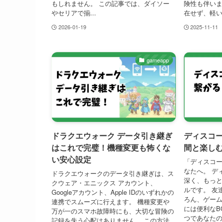
もしれません。 この記事では、ダイソー
険性も伴いま
やセリアで揃...
在せず、軽い.
2026-01-19
2025-11-11
gameapp
ドラクエウォーク データ引き継ぎ
ディスコー
はこれで完璧！機種変更も怖くな
間と楽し
い安心設定
「ディスコー
なたへ。 デ
ドラクエウォークのデータ引き継ぎは、ス
深く、もっ
クウェア・エニックス アカウント、
ルです。 友
Googleアカウント、Apple IDのいずれかの
ろん、ゲー
連携でスムーズに行えます。 機種変更や
には便利なB
万が一のスマホ故障時にも、大切な冒険の
つであなたの.
記録を失う心配はありません。 この方法