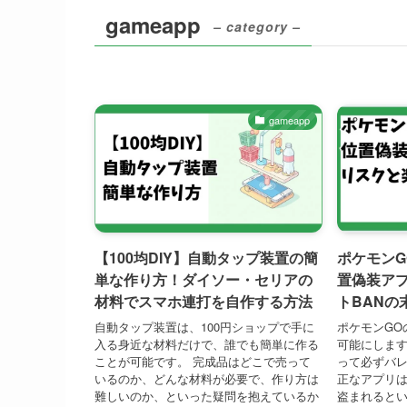
gameapp
– category –
gameapp
【100均DIY】自動タップ装置の簡
ポケモン
単な作り方！ダイソー・セリアの
置偽装ア
材料でスマホ連打を自作する方法
トBANの
自動タップ装置は、100円ショップで手に
ポケモンGO
入る身近な材料だけで、誰でも簡単に作る
可能にしま
ことが可能です。 完成品はどこで売って
って必ずバレ
いるのか、どんな材料が必要で、作り方は
正なアプリ
難しいのか、といった疑問を抱えているか
盗まれると