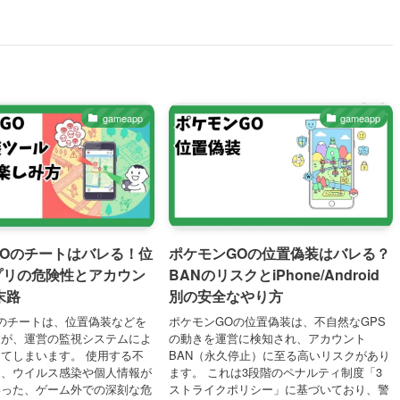
gameapp
gameapp
GOのチートはバレる！位
ポケモンGOの位置偽装はバレる？
プリの危険性とアカウン
BANのリスクとiPhone/Android
末路
別の安全なやり方
のチートは、位置偽装などを
ポケモンGOの位置偽装は、不自然なGPS
すが、運営の監視システムによ
の動きを運営に検知され、アカウント
てしまいます。 使用する不
BAN（永久停止）に至る高いリスクがあり
は、ウイルス感染や個人情報が
ます。 これは3段階のペナルティ制度「3
いった、ゲーム外での深刻な危
ストライクポリシー」に基づいており、警