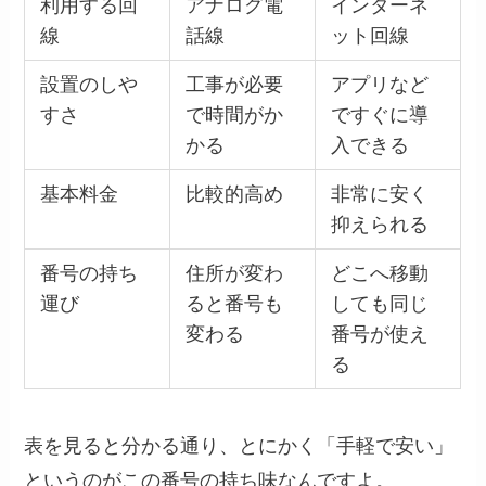
利用する回
アナログ電
インターネ
線
話線
ット回線
設置のしや
工事が必要
アプリなど
すさ
で時間がか
ですぐに導
かる
入できる
基本料金
比較的高め
非常に安く
抑えられる
番号の持ち
住所が変わ
どこへ移動
運び
ると番号も
しても同じ
変わる
番号が使え
る
表を見ると分かる通り、とにかく「手軽で安い」
というのがこの番号の持ち味なんですよ。